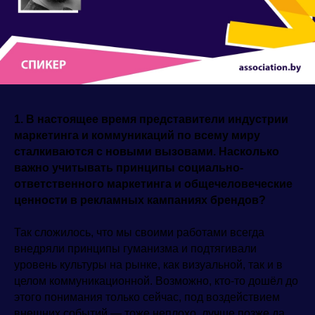
1. В настоящее время представители индустрии
маркетинга и коммуникаций по всему миру
сталкиваются с новыми вызовами. Насколько
важно учитывать принципы социально-
ответственного маркетинга и общечеловеческие
ценности в рекламных кампаниях брендов?
Так сложилось, что мы своими работами всегда
внедряли принципы гуманизма и подтягивали
уровень культуры на рынке, как визуальной, так и в
целом коммуникационной. Возможно, кто-то дошёл до
этого понимания только сейчас, под воздействием
внешних событий — тоже неплохо, лучше позже да